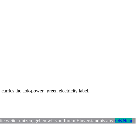
carries the „ok-power“ green electricity label.
ite weiter nutzen, gehen wir von Ihrem Einverständnis aus.
OK
Nein