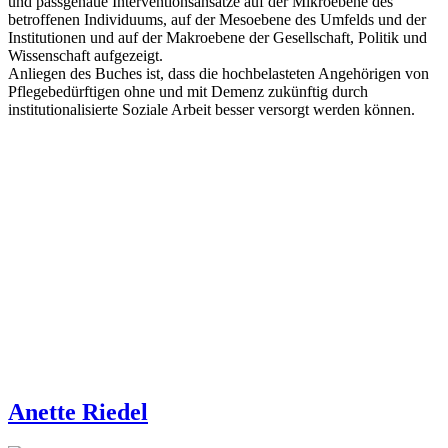
und passgenaue Interventionsansätze auf der Mikroebene des
betroffenen Individuums, auf der Mesoebene des Umfelds und der
Institutionen und auf der Makroebene der Gesellschaft, Politik und
Wissenschaft aufgezeigt.
Anliegen des Buches ist, dass die hochbelasteten Angehörigen von
Pflegebedürftigen ohne und mit Demenz zukünftig durch
institutionalisierte Soziale Arbeit besser versorgt werden können.
Anette Riedel