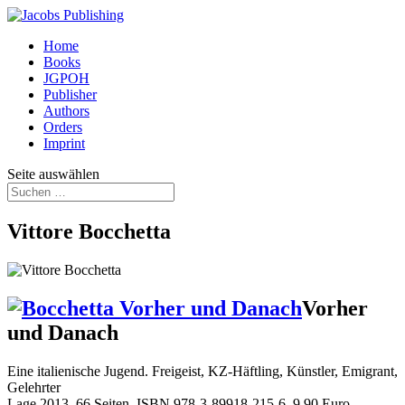
Home
Books
JGPOH
Publisher
Authors
Orders
Imprint
Seite auswählen
Vittore Bocchetta
Vorher
und Danach
Eine italienische Jugend. Freigeist, KZ-Häftling, Künstler, Emigrant,
Gelehrter
Lage 2013, 66 Seiten, ISBN 978-3-89918-215-6, 9,90 Euro