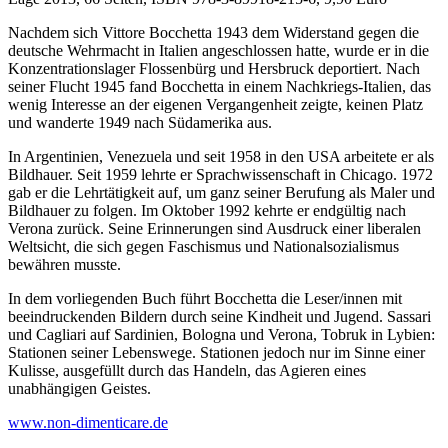
Nachdem sich Vittore Bocchetta 1943 dem Widerstand gegen die
deutsche Wehrmacht in Italien angeschlossen hatte, wurde er in die
Konzentrationslager Flossenbürg und Hersbruck deportiert. Nach
seiner Flucht 1945 fand Bocchetta in einem Nachkriegs-Italien, das
wenig Interesse an der eigenen Vergangenheit zeigte, keinen Platz
und wanderte 1949 nach Südamerika aus.
In Argentinien, Venezuela und seit 1958 in den USA arbeitete er als
Bildhauer. Seit 1959 lehrte er Sprachwissenschaft in Chicago. 1972
gab er die Lehrtätigkeit auf, um ganz seiner Berufung als Maler und
Bildhauer zu folgen. Im Oktober 1992 kehrte er endgültig nach
Verona zurück. Seine Erinnerungen sind Ausdruck einer liberalen
Weltsicht, die sich gegen Faschismus und Nationalsozialismus
bewähren musste.
In dem vorliegenden Buch führt Bocchetta die Leser/innen mit
beeindruckenden Bildern durch seine Kindheit und Jugend. Sassari
und Cagliari auf Sardinien, Bologna und Verona, Tobruk in Lybien:
Stationen seiner Lebenswege. Stationen jedoch nur im Sinne einer
Kulisse, ausgefüllt durch das Handeln, das Agieren eines
unabhängigen Geistes.
www.non-dimenticare.de